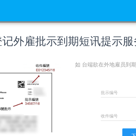
登记外雇批示到期短讯提示服
如 台端欲在外地雇员到
批示编号
收件编号
下